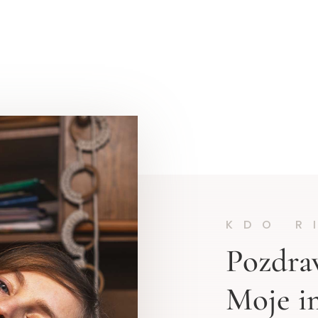
KDO R
Pozdrav
Moje im