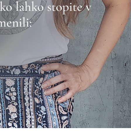
ko lahko stopite v
menili: