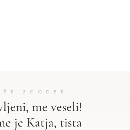
IŠE ZGODBE
ljeni, me veseli!
e je Katja, tista