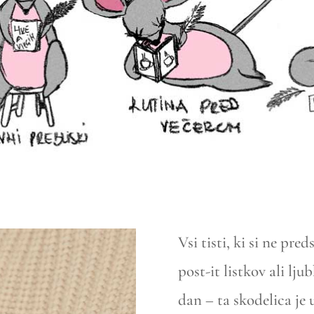
Vsi tisti, ki si ne pre
post-it listkov ali lj
dan – ta skodelica je 