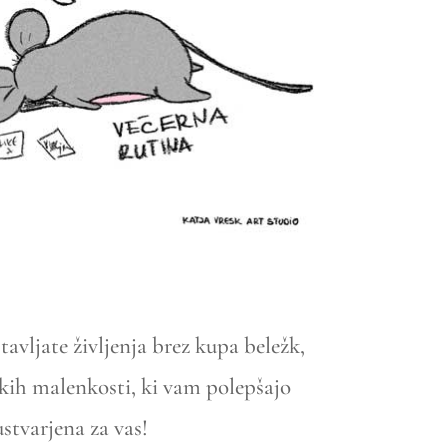
dstavljate življenja brez kupa beležk,
ubkih malenkosti, ki vam polepšajo
ustvarjena za vas!