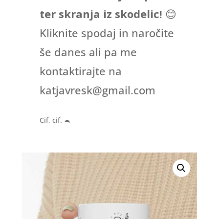
ter skranja iz skodelic!
😊
Kliknite spodaj in naročite
še danes ali pa me
kontaktirajte na
katjavresk@gmail.com
Cif, cif.
🐁