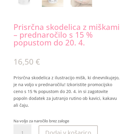
Prisrčna skodelica z miškami
– prednaročilo s 15 %
popustom do 20. 4.
16,50
€
Prisrčna skodelica z ilustracijo mišk, ki dnevnikujejo,
je na voljo v prednaročilu! Izkoristite promocijsko
ceno s 15 % popustom do 20. 4. in si zagotovite
popoln dodatek za jutranjo rutino ob kavici, kakavu
ali čaju.
Na voljo za naročilo brez zaloge
Prisrčna
Dodaj v košarico