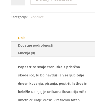
skodelica
z
miškami
–
Kategorija:
Skodelice
prednaročilo
s
15
Opis
%
popustom
Dodatne podrobnosti
do
Mnenja (0)
20.
4.
količina
Popestrite svoje trenutke s prisrčno
skodelico, ki bo navdušila vse ljubitelje
dnevnikovanja, pisanja, post-it listkov in
beležk!
Na njej je unikatna ilustracija mišk
umetnice Katje Vresk, v različnih fazah