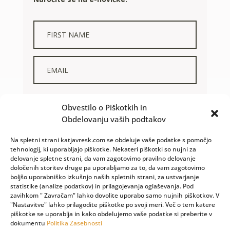
STRINJAM SE Z OBDELAVO IN UPORABO OSEBNIH
Obvestilo o Piškotkih in
PODATKOV. IN DA SEM PREBRAL/A
POLITIKO ZASEBNOSTI.
Obdelovanju vaših podtakov
NAROČAM SE
Na spletni strani katjavresk.com se obdeluje vaše podatke s pomočjo
tehnologij, ki uporabljajo piškotke. Nekateri piškotki so nujni za
delovanje spletne strani, da vam zagotovimo pravilno delovanje
določenih storitev druge pa uporabljamo za to, da vam zagotovimo
boljšo uporabniško izkušnjo naših spletnih strani, za ustvarjanje
statistike (analize podatkov) in prilagojevanja oglaševanja. Pod
zavihkom " Zavračam" lahko dovolite uporabo samo nujnih piškotkov. V
"Nastavitve" lahko prilagodite piškotke po svoji meri. Več o tem katere
piškotke se uporablja in kako obdelujemo vaše podatke si preberite v
dokumentu
Politika Zasebnosti