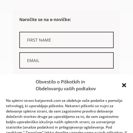
Naročite se na e-novičke:
STRINJAM SE Z OBDELAVO IN UPORABO OSEBNIH
Obvestilo o Piškotkih in
PODATKOV. IN DA SEM PREBRAL/A
POLITIKO ZASEBNOSTI.
Obdelovanju vaših podtakov
NAROČAM SE
Na spletni strani katjavresk.com se obdeluje vaše podatke s pomočjo
tehnologij, ki uporabljajo piškotke. Nekateri piškotki so nujni za
delovanje spletne strani, da vam zagotovimo pravilno delovanje
določenih storitev druge pa uporabljamo za to, da vam zagotovimo
boljšo uporabniško izkušnjo naših spletnih strani, za ustvarjanje
statistike (analize podatkov) in prilagojevanja oglaševanja. Pod
zavihkom " Zavračam" lahko dovolite uporabo samo nujnih piškotkov. V