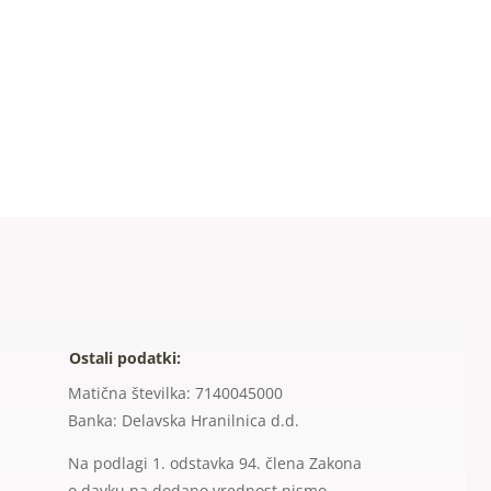
Ostali podatki:
Matična številka: 7140045000
Banka: Delavska Hranilnica d.d.
Na podlagi 1. odstavka 94. člena Zakona
o davku na dodano vrednost nismo