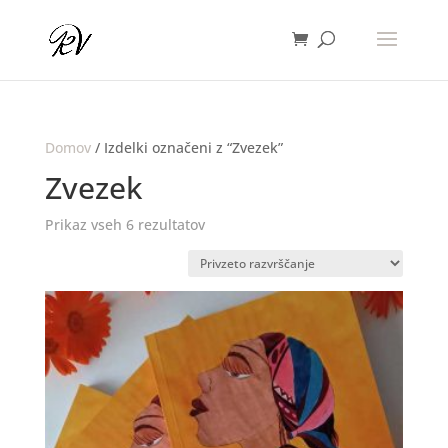
Domov
/ Izdelki označeni z “Zvezek”
Zvezek
Prikaz vseh 6 rezultatov