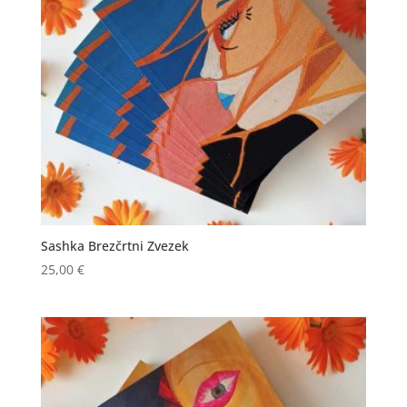
Sashka Brezčrtni Zvezek
25,00
€