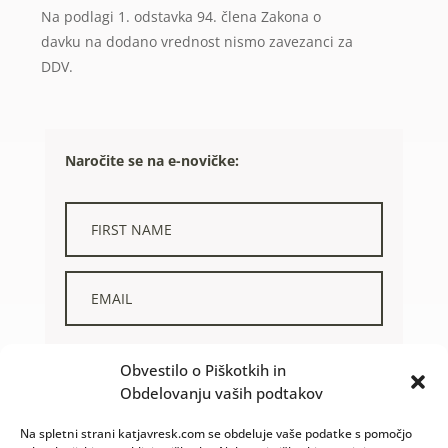
Na podlagi 1. odstavka 94. člena Zakona o
davku na dodano vrednost nismo zavezanci za
DDV.
Naročite se na e-novičke:
STRINJAM SE Z OBDELAVO IN UPORABO OSEBNIH
Obvestilo o Piškotkih in
PODATKOV. IN DA SEM PREBRAL/A
POLITIKO ZASEBNOSTI.
Obdelovanju vaših podtakov
NAROČAM SE
Na spletni strani katjavresk.com se obdeluje vaše podatke s pomočjo