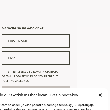
Naročite se na e-novičke:
STRINJAM SE Z OBDELAVO IN UPORABO
OSEBNIH PODATKOV. IN DA SEM PREBRAL/A
POLITIKO ZASEBNOSTI.
NAROČAM SE
lo o Piškotkih in Obdelovanju vaših podtakov
k.com se obdeluje vaše podatke s pomočjo tehnologij, ki uporabljajo
 so nujni za delovanje spletne strani, da vam zagotovimo pravilno