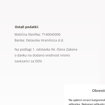
Ostali podatki:
Matična številka: 7140045000
Banka: Delavska Hranilnica d.d.
Na podlagi 1. odstavka 94. člena Zakona
o davku na dodano vrednost nismo
zavezanci za DDV.
Obvesti
Na spletni strani katjavres
piškotke. Nekateri piškotki